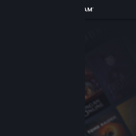
Conectează-te
Magazin
Comunitate
Despre
Asistență
Schimbă limba
Obține aplicația Steam pentru dispozitive mobile
Vezi site în versiunea pentru desktop