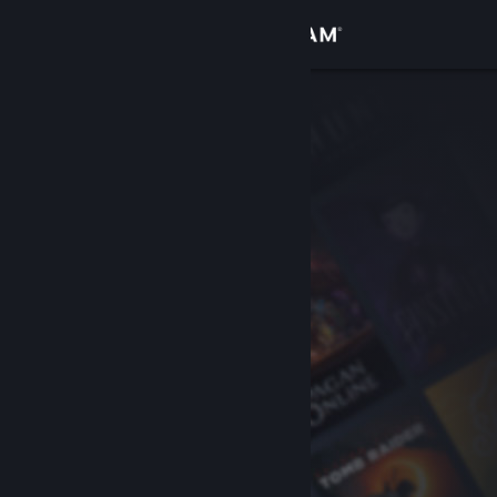
Conectează-te
Magazin
Comunitate
Despre
Asistență
Schimbă limba
Obține aplicația Steam pentru dispozitive mobile
Vezi site în versiunea pentru desktop