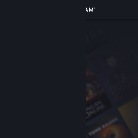
Conectează-te
Magazin
Comunitate
Despre
Asistență
Schimbă limba
Obține aplicația Steam pentru dispozitive mobile
Vezi site în versiunea pentru desktop