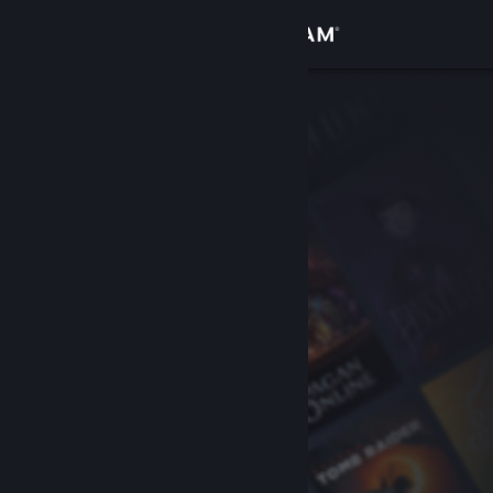
Conectează-te
Magazin
Comunitate
Despre
Asistență
Schimbă limba
Obține aplicația Steam pentru dispozitive mobile
Vezi site în versiunea pentru desktop