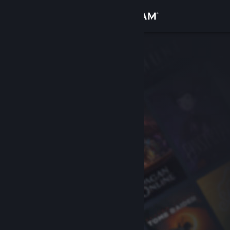
Conectează-te
Magazin
Comunitate
Despre
Asistență
Schimbă limba
Obține aplicația Steam pentru dispozitive mobile
Vezi site în versiunea pentru desktop