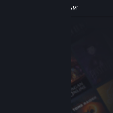
Conectează-te
Magazin
Comunitate
Despre
Asistență
Schimbă limba
Obține aplicația Steam pentru dispozitive mobile
Vezi site în versiunea pentru desktop