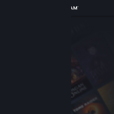
Conectează-te
Magazin
Comunitate
Despre
Asistență
Schimbă limba
Obține aplicația Steam pentru dispozitive mobile
Vezi site în versiunea pentru desktop