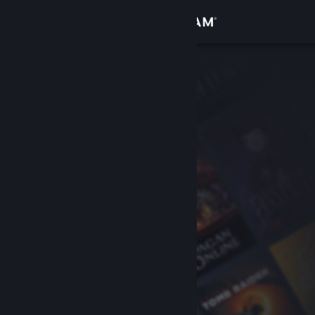
Conectează-te
Magazin
Comunitate
Despre
Asistență
Schimbă limba
Obține aplicația Steam pentru dispozitive mobile
Vezi site în versiunea pentru desktop