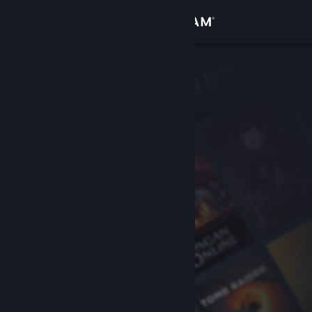
Conectează-te
Magazin
Comunitate
Despre
Asistență
Schimbă limba
Obține aplicația Steam pentru dispozitive mobile
Vezi site în versiunea pentru desktop