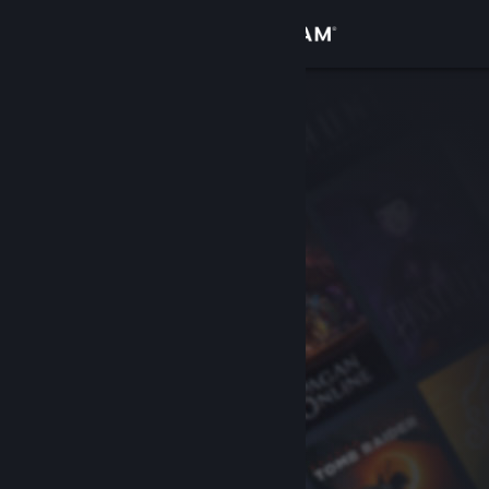
Conectează-te
Magazin
Comunitate
Despre
Asistență
Schimbă limba
Obține aplicația Steam pentru dispozitive mobile
Vezi site în versiunea pentru desktop