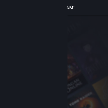
Conectează-te
Magazin
Comunitate
Despre
Asistență
Schimbă limba
Obține aplicația Steam pentru dispozitive mobile
Vezi site în versiunea pentru desktop