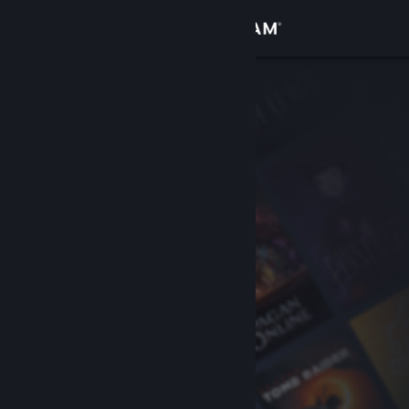
Conectează-te
Magazin
Comunitate
Despre
Asistență
Schimbă limba
Obține aplicația Steam pentru dispozitive mobile
Vezi site în versiunea pentru desktop