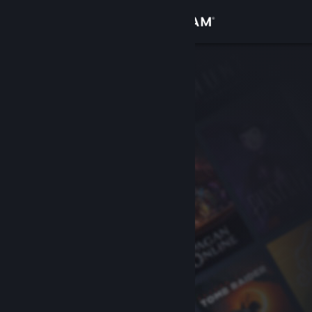
Conectează-te
Magazin
Comunitate
Despre
Asistență
Schimbă limba
Obține aplicația Steam pentru dispozitive mobile
Vezi site în versiunea pentru desktop