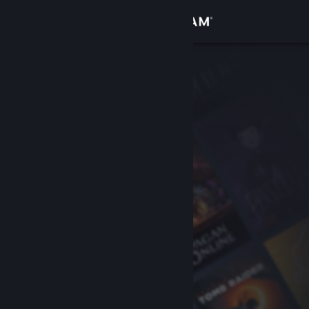
Conectează-te
Magazin
Comunitate
Despre
Asistență
Schimbă limba
Obține aplicația Steam pentru dispozitive mobile
Vezi site în versiunea pentru desktop