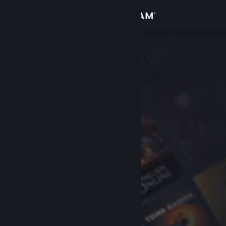
Conectează-te
Magazin
Comunitate
Despre
Asistență
Schimbă limba
Obține aplicația Steam pentru dispozitive mobile
Vezi site în versiunea pentru desktop