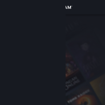
Conectează-te
Magazin
Comunitate
Despre
Asistență
Schimbă limba
Obține aplicația Steam pentru dispozitive mobile
Vezi site în versiunea pentru desktop