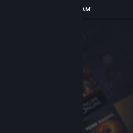
Conectează-te
Magazin
Comunitate
Despre
Asistență
Schimbă limba
Obține aplicația Steam pentru dispozitive mobile
Vezi site în versiunea pentru desktop