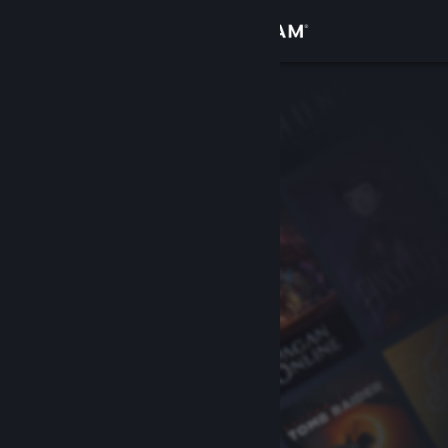
Conectează-te
Magazin
Comunitate
Despre
Asistență
Schimbă limba
Obține aplicația Steam pentru dispozitive mobile
Vezi site în versiunea pentru desktop