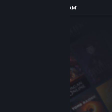
Conectează-te
Magazin
Comunitate
Despre
Asistență
Schimbă limba
Obține aplicația Steam pentru dispozitive mobile
Vezi site în versiunea pentru desktop