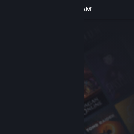
Conectează-te
Magazin
Comunitate
Despre
Asistență
Schimbă limba
Obține aplicația Steam pentru dispozitive mobile
Vezi site în versiunea pentru desktop