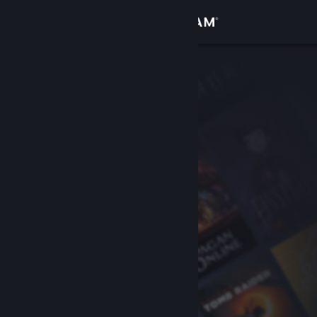
Conectează-te
Magazin
Comunitate
Despre
Asistență
Schimbă limba
Obține aplicația Steam pentru dispozitive mobile
Vezi site în versiunea pentru desktop