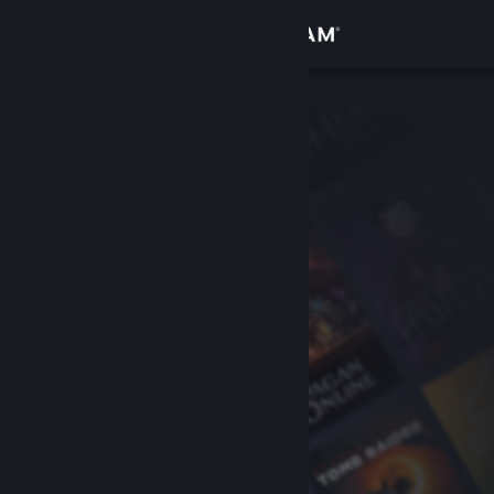
Conectează-te
Magazin
Comunitate
Despre
Asistență
Schimbă limba
Obține aplicația Steam pentru dispozitive mobile
Vezi site în versiunea pentru desktop