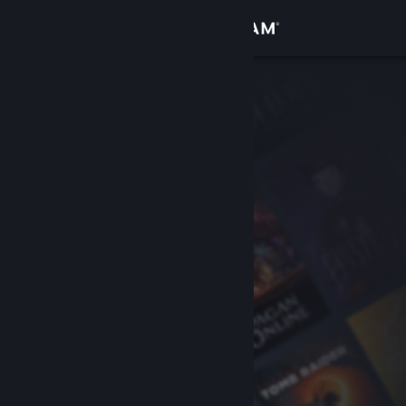
Conectează-te
Magazin
Comunitate
Despre
Asistență
Schimbă limba
Obține aplicația Steam pentru dispozitive mobile
Vezi site în versiunea pentru desktop