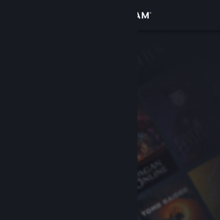
Conectează-te
Magazin
Comunitate
Despre
Asistență
Schimbă limba
Obține aplicația Steam pentru dispozitive mobile
Vezi site în versiunea pentru desktop