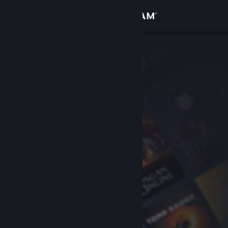
Conectează-te
Magazin
Comunitate
Despre
Asistență
Schimbă limba
Obține aplicația Steam pentru dispozitive mobile
Vezi site în versiunea pentru desktop