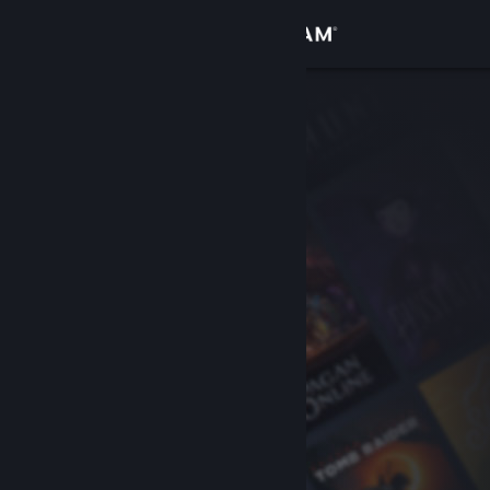
Conectează-te
Magazin
Comunitate
Despre
Asistență
Schimbă limba
Obține aplicația Steam pentru dispozitive mobile
Vezi site în versiunea pentru desktop