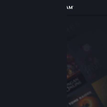
Conectează-te
Magazin
Comunitate
Despre
Asistență
Schimbă limba
Obține aplicația Steam pentru dispozitive mobile
Vezi site în versiunea pentru desktop