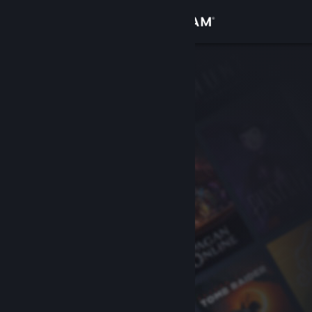
Conectează-te
Magazin
Comunitate
Despre
Asistență
Schimbă limba
Obține aplicația Steam pentru dispozitive mobile
Vezi site în versiunea pentru desktop