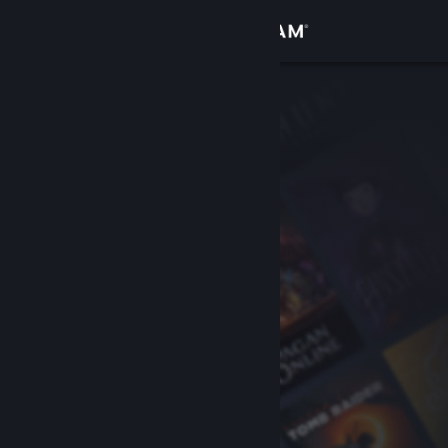
Conectează-te
Magazin
Comunitate
Despre
Asistență
Schimbă limba
Obține aplicația Steam pentru dispozitive mobile
Vezi site în versiunea pentru desktop