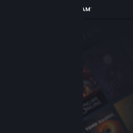
Conectează-te
Magazin
Comunitate
Despre
Asistență
Schimbă limba
Obține aplicația Steam pentru dispozitive mobile
Vezi site în versiunea pentru desktop