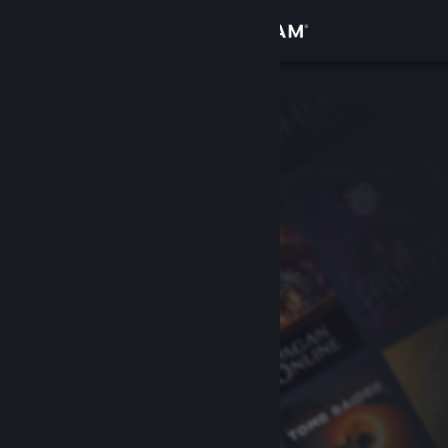
Conectează-te
Magazin
Comunitate
Despre
Asistență
Schimbă limba
Obține aplicația Steam pentru dispozitive mobile
Vezi site în versiunea pentru desktop