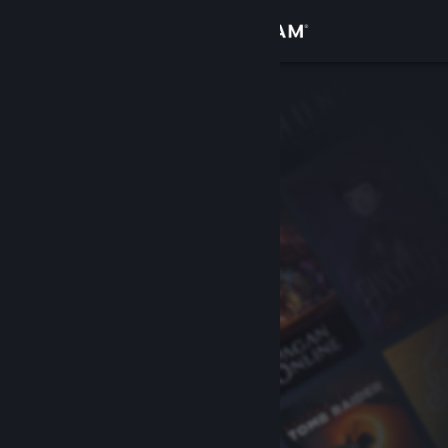
Conectează-te
Magazin
Comunitate
Despre
Asistență
Schimbă limba
Obține aplicația Steam pentru dispozitive mobile
Vezi site în versiunea pentru desktop