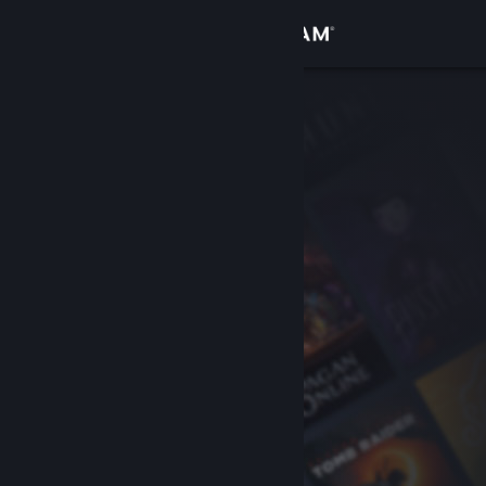
Conectează-te
Magazin
Comunitate
Despre
Asistență
Schimbă limba
Obține aplicația Steam pentru dispozitive mobile
Vezi site în versiunea pentru desktop