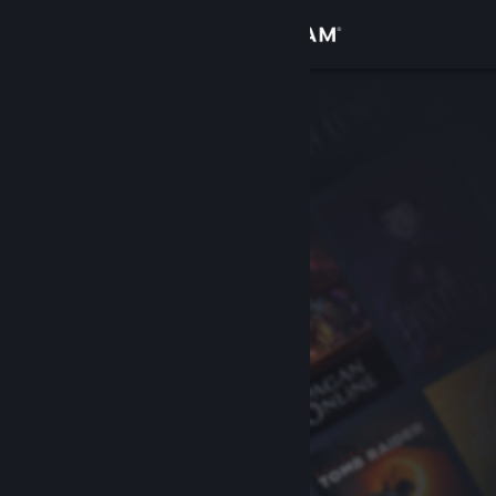
Conectează-te
Magazin
Comunitate
Despre
Asistență
Schimbă limba
Obține aplicația Steam pentru dispozitive mobile
Vezi site în versiunea pentru desktop