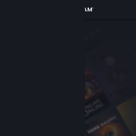
Conectează-te
Magazin
Comunitate
Despre
Asistență
Schimbă limba
Obține aplicația Steam pentru dispozitive mobile
Vezi site în versiunea pentru desktop