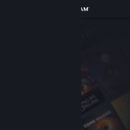
Conectează-te
Magazin
Comunitate
Despre
Asistență
Schimbă limba
Obține aplicația Steam pentru dispozitive mobile
Vezi site în versiunea pentru desktop