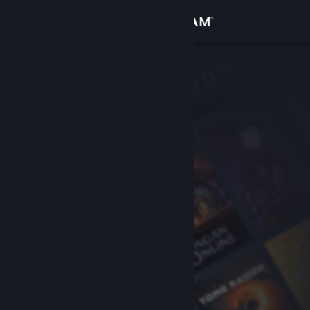
Conectează-te
Magazin
Comunitate
Despre
Asistență
Schimbă limba
Obține aplicația Steam pentru dispozitive mobile
Vezi site în versiunea pentru desktop