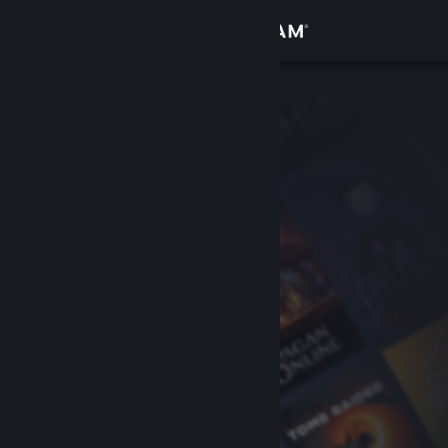
Conectează-te
Magazin
Comunitate
Despre
Asistență
Schimbă limba
Obține aplicația Steam pentru dispozitive mobile
Vezi site în versiunea pentru desktop