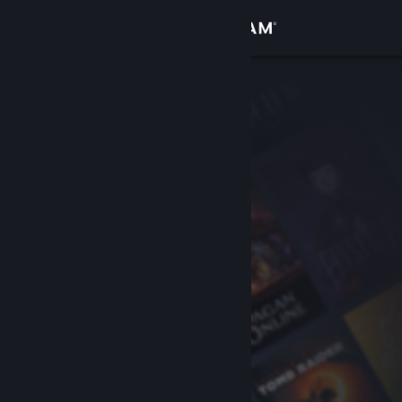
Conectează-te
Magazin
Comunitate
Despre
Asistență
Schimbă limba
Obține aplicația Steam pentru dispozitive mobile
Vezi site în versiunea pentru desktop