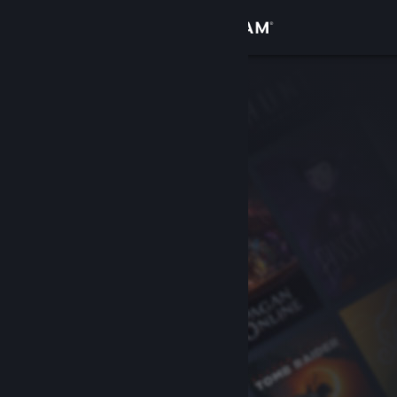
Conectează-te
Magazin
Comunitate
Despre
Asistență
Schimbă limba
Obține aplicația Steam pentru dispozitive mobile
Vezi site în versiunea pentru desktop