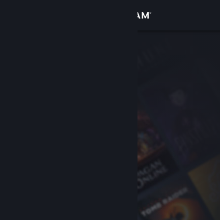
Conectează-te
Magazin
Comunitate
Despre
Asistență
Schimbă limba
Obține aplicația Steam pentru dispozitive mobile
Vezi site în versiunea pentru desktop