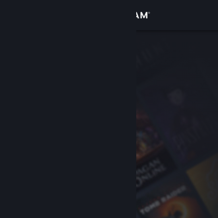
Conectează-te
Magazin
Comunitate
Despre
Asistență
Schimbă limba
Obține aplicația Steam pentru dispozitive mobile
Vezi site în versiunea pentru desktop