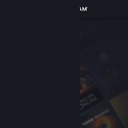
Conectează-te
Magazin
Comunitate
Despre
Asistență
Schimbă limba
Obține aplicația Steam pentru dispozitive mobile
Vezi site în versiunea pentru desktop