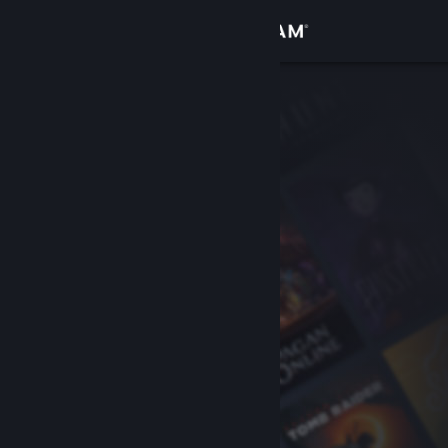
Conectează-te
Magazin
Comunitate
Despre
Asistență
Schimbă limba
Obține aplicația Steam pentru dispozitive mobile
Vezi site în versiunea pentru desktop