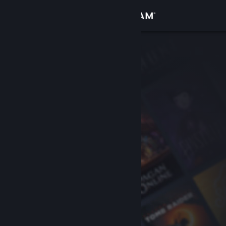
Conectează-te
Magazin
Comunitate
Despre
Asistență
Schimbă limba
Obține aplicația Steam pentru dispozitive mobile
Vezi site în versiunea pentru desktop