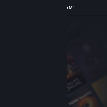
Conectează-te
Magazin
Comunitate
Despre
Asistență
Schimbă limba
Obține aplicația Steam pentru dispozitive mobile
Vezi site în versiunea pentru desktop