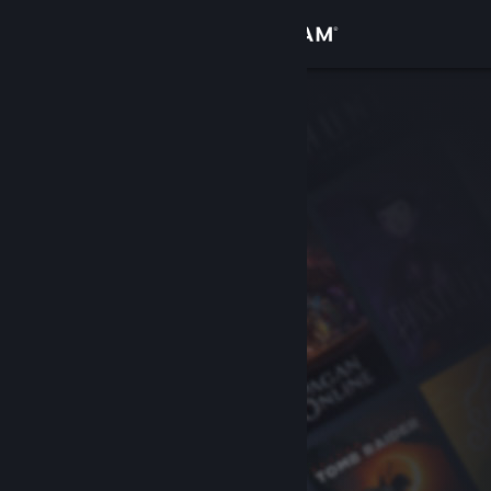
Conectează-te
Magazin
Comunitate
Despre
Asistență
Schimbă limba
Obține aplicația Steam pentru dispozitive mobile
Vezi site în versiunea pentru desktop