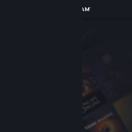
Conectează-te
Magazin
Comunitate
Despre
Asistență
Schimbă limba
Obține aplicația Steam pentru dispozitive mobile
Vezi site în versiunea pentru desktop