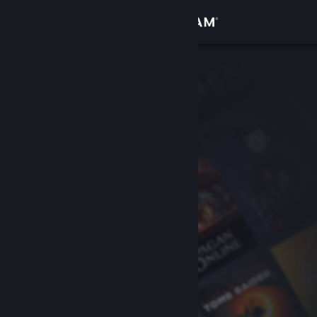
Conectează-te
Magazin
Comunitate
Despre
Asistență
Schimbă limba
Obține aplicația Steam pentru dispozitive mobile
Vezi site în versiunea pentru desktop