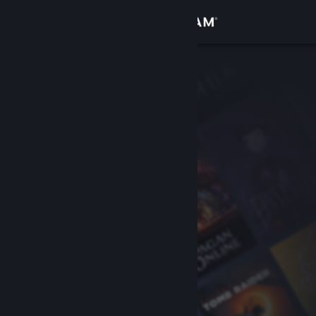
Conectează-te
Magazin
Comunitate
Despre
Asistență
Schimbă limba
Obține aplicația Steam pentru dispozitive mobile
Vezi site în versiunea pentru desktop